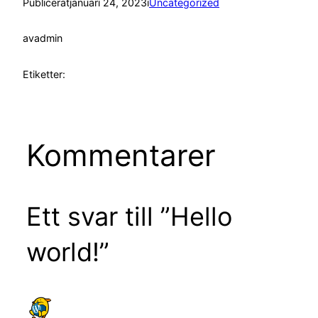
Publicerat
januari 24, 2023
i
Uncategorized
av
admin
Etiketter:
Kommentarer
Ett svar till ”Hello
world!”